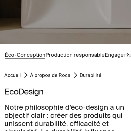
Aller à
Aller à
Éco-Conception
Production responsable
Engagemen
Accueil
À propos de Roca
Durabilité
EcoDesign
Notre philosophie d’éco-design a un
objectif clair : créer des produits qui
unissent durabilité, efficacité et