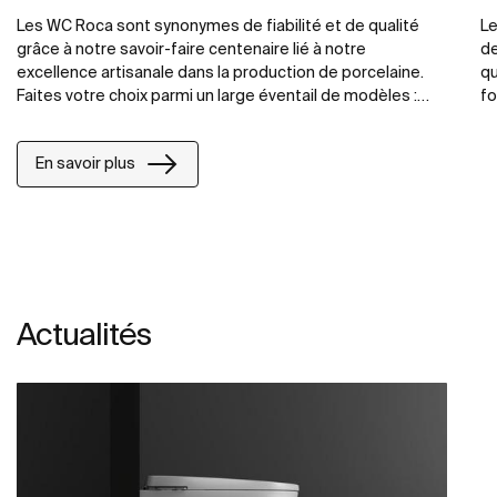
Les WC Roca sont synonymes de fiabilité et de qualité
Le
grâce à notre savoir-faire centenaire lié à notre
de
excellence artisanale dans la production de porcelaine.
qu
Faites votre choix parmi un large éventail de modèles :
fo
cuvette avec réservoir attenant, cuvette suspendue,
to
cuvette In-Tank avec réservoir intégré.
no
En savoir plus
co
Actualités