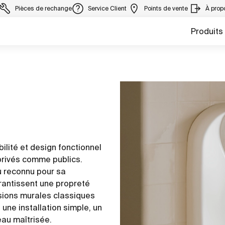
Pièces de rechange
Service Client
Points de vente
À prop
Produits
ilité et design fonctionnel
rivés comme publics.
au reconnu pour sa
garantissent une propreté
rsions murales classiques
 une installation simple, un
eau maîtrisée.