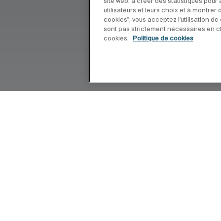
site web, à créer des statistiques pou
utilisateurs et leurs choix et à montrer
cookies", vous acceptez l'utilisation d
sont pas strictement nécessaires en cl
cookies.
Politique de cookies
s donnent une incroyable flexibilité
s et s’adaptent à tous types de murs:
paisseur. La gamme est constituée de