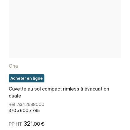
Ona
Acheter en ligne
Cuvette au sol compact rimless à évacuation
duale
Ref:
A342688000
370 x 600 x 785
321
,00 €
PP HT: