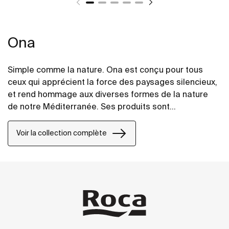
Ona
Simple comme la nature. Ona est conçu pour tous
ceux qui apprécient la force des paysages silencieux,
et rend hommage aux diverses formes de la nature
de notre Méditerranée. Ses produits sont
fonctionnels sans jamais paraître froids, avec une
esthétique marquée, en accord avec la chaleur
Voir la collection complète
inhérente du milieu naturel.