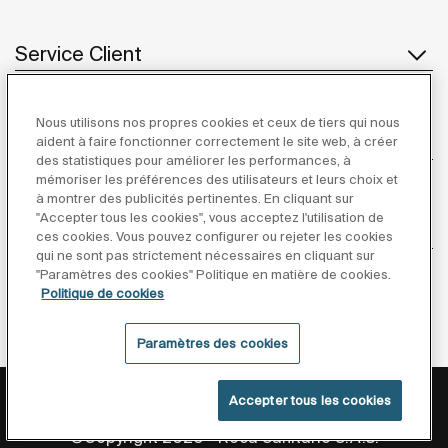
Service Client
Nous utilisons nos propres cookies et ceux de tiers qui nous
À propos de Roca
aident à faire fonctionner correctement le site web, à créer
des statistiques pour améliorer les performances, à
mémoriser les préférences des utilisateurs et leurs choix et
à montrer des publicités pertinentes. En cliquant sur
"Accepter tous les cookies", vous acceptez l'utilisation de
Inspiration
ces cookies. Vous pouvez configurer ou rejeter les cookies
qui ne sont pas strictement nécessaires en cliquant sur
"Paramètres des cookies" Politique en matière de cookies.
Suivez-nous
Politique de cookies
Paramètres des cookies
Politique De Confidentialité
Mentions Légales
Accepter tous les cookies
Politique De Cookies
Conditions générales de vente
©Copyright 2026 - Roca Sanitario S.A.U.