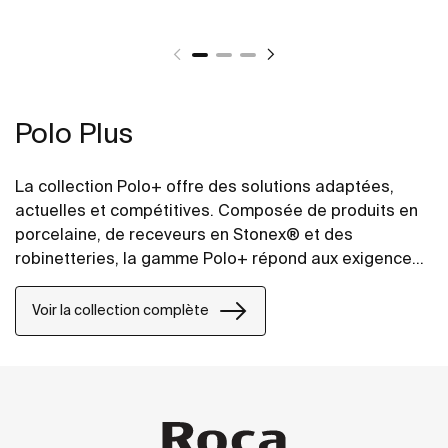
Polo Plus
La collection Polo+ offre des solutions adaptées,
actuelles et compétitives. Composée de produits en
porcelaine, de receveurs en Stonex® et des
robinetteries, la gamme Polo+ répond aux exigences
de qualité et de durabilité, sans renoncer à un design
moderne “simple” et “fonctionnel”.
Voir la collection complète