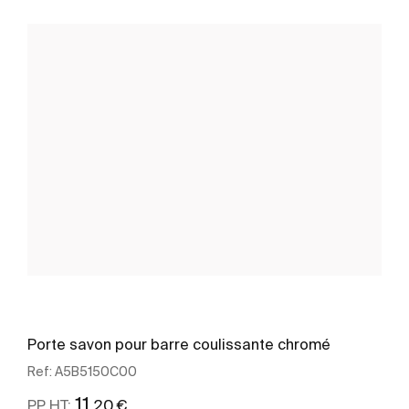
Porte savon pour barre coulissante chromé
Ref:
A5B5150C00
11
,20 €
PP HT: