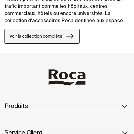
trafic important comme les hôpitaux, centres
commerciaux, hôtels ou encore universités. La
collection d'accessoires Roca destinée aux espaces
public combine résistance, sécurité et fonctionnalité
dans une large gamme de produits. Spécifiquement
Voir la collection complète
conçu pour une utilisation intensive, tous les produits
de la collection Public sont manufacturés avec des
matériaux durables. Ils permettent de faciliter le
travail de maintenance et du personnel de nettoyage.
Produits
Service Client