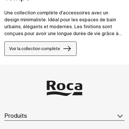
Une collection complète d'accessoires avec un
design minimaliste. Idéal pour les espaces de bain
urbains, élégants et modernes. Les finitions sont
conçues pour avoir une longue durée de vie grâce à
leur résistance et leurs excellentes propriétés anti-
corrosion. Les accessoires fixés au mur peuvent être
Voir la collection complète
facilement fixés avec des vis. Un kit d'installation est
inclus avec les produits.
Produits