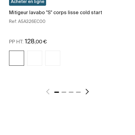
Acheter en ligne
Mitigeur lavabo "S" corps lisse cold start
Ref:
A5A326EC00
128
,00 €
PP HT:
Voir plus