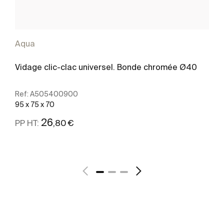
Aqua
Vidage clic-clac universel. Bonde chromée Ø40
Ref:
A505400900
95 x 75 x 70
26
,80 €
PP HT:
Voir plus