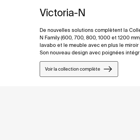
Victoria-N
De nouvelles solutions complètent la Collec
N Family (600, 700, 800, 1000 et 1200 mm)
lavabo et le meuble avec en plus le miroir 
Son nouveau design avec poignées intégr
esthétique actuelle et une grande fonction
nouvelles finitions, deux dans des coloris 
Voir la collection complète