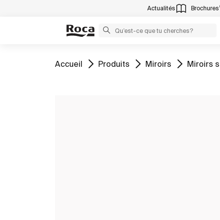
Actualités
Brochures
Aller à
Aller à
Aller à
Aller à
Accueil
Produits
Miroirs
Miroirs 