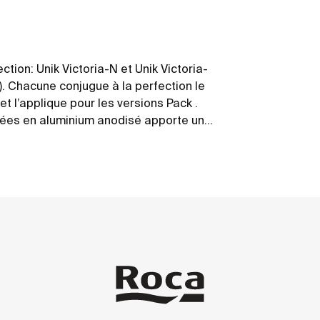
tion: Unik Victoria-N et Unik Victoria-
. Chacune conjugue à la perfection le
et l’applique pour les versions Pack .
ées en aluminium anodisé apporte une
nalité. Victoria-N se décline en quatre
brillants et deux autres en bois texturé.