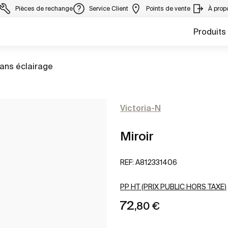
Pièces de rechange
Service Client
Points de vente
À prop
Produits
sans éclairage
Victoria-N
Miroir
REF:
A812331406
PP HT (PRIX PUBLIC HORS TAXE)
72
,80 €