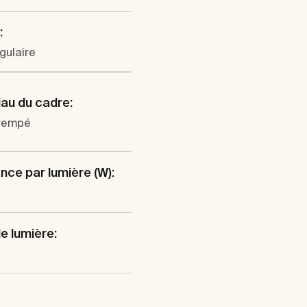
:
gulaire
au du cadre:
trempé
nce par lumière (W):
e lumière: