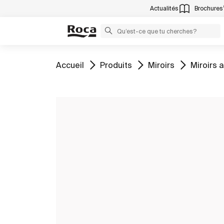
Actualités
Brochures
Aller à
Aller à
Aller à
Aller à
Accueil
Produits
Miroirs
Miroirs 