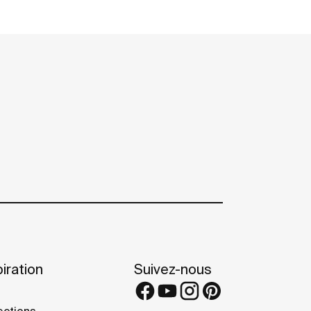
iration
Suivez-nous
ections