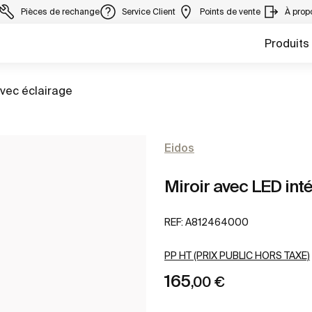
Pièces de rechange
Service Client
Points de vente
À prop
Produits
avec éclairage
Eidos
Miroir avec LED int
REF:
A812464000
PP HT (PRIX PUBLIC HORS TAXE)
165
,00 €