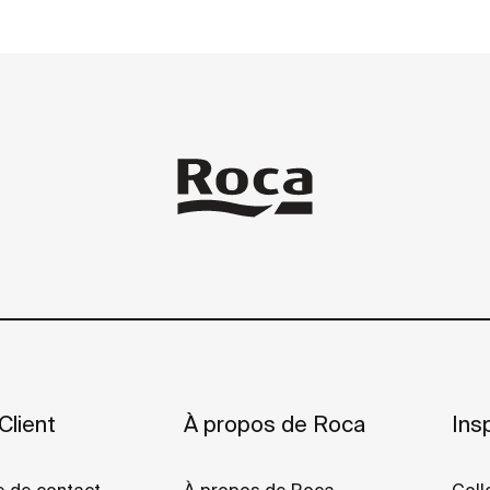
Client
À propos de Roca
Insp
e de contact
À propos de Roca
Coll