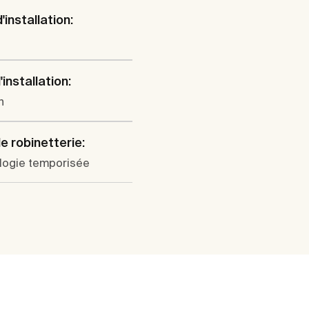
'installation:
o
installation:
n
e robinetterie:
logie temporisée