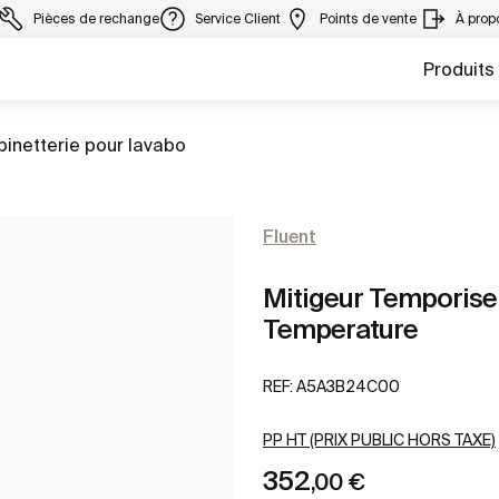
Pièces de rechange
Service Client
Points de vente
À prop
Produits
er à
inetterie pour lavabo
Fluent
Mitigeur Temporise
Temperature
REF:
A5A3B24C00
PP HT (PRIX PUBLIC HORS TAXE)
352
,00 €