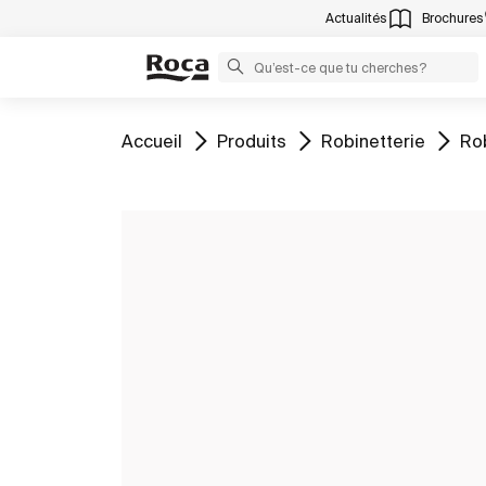
Actualités
Brochures
Aller à
Aller à
Aller à
All
Accueil
Produits
Robinetterie
Rob