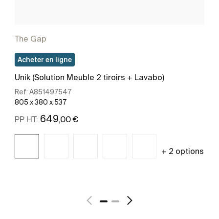
The Gap
Acheter en ligne
Unik (Solution Meuble 2 tiroirs + Lavabo)
Ref:
A851497547
805 x 380 x 537
649
,00 €
PP HT:
+ 2 options
Voir plus