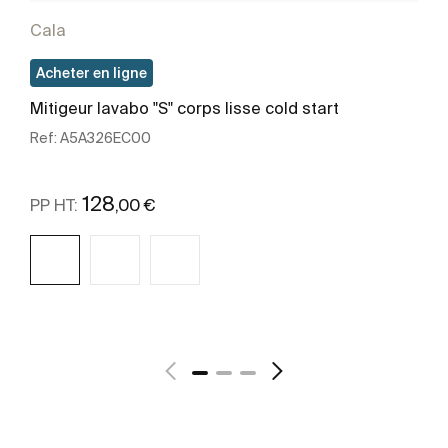
Cala
Acheter en ligne
Mitigeur lavabo "S" corps lisse cold start
Ref:
A5A326EC00
128
,00 €
PP HT:
Voir plus