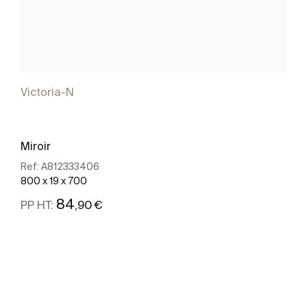
Victoria-N
Miroir
Ref:
A812333406
800 x 19 x 700
84
,90 €
PP HT:
Voir plus