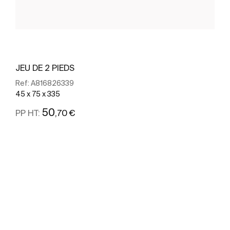
JEU DE 2 PIEDS
Ref:
A816826339
45 x 75 x 335
50
,70 €
PP HT:
Voir plus