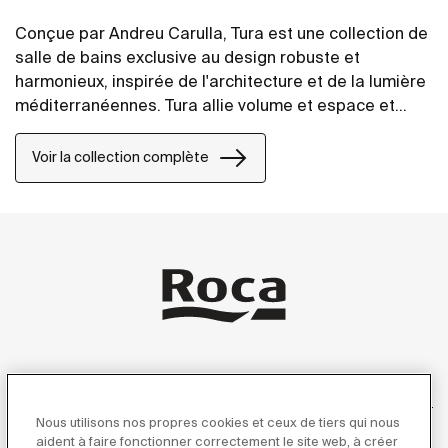
Conçue par Andreu Carulla, Tura est une collection de
salle de bains exclusive au design robuste et
harmonieux, inspirée de l'architecture et de la lumière
méditerranéennes. Tura allie volume et espace et
reproduit ingénieusement les jeux d'ombre et de
lumière. L'innovation et la durabilité se retrouvent
Voir la collection complète
dans toute la collection, du design et de la
technologie à l'utilisation de matériaux recyclés et
d'emballages sans plastique.
Produits
Nous utilisons nos propres cookies et ceux de tiers qui nous
aident à faire fonctionner correctement le site web, à créer