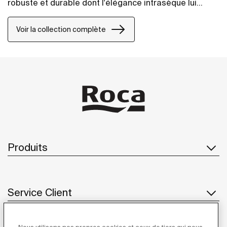
robuste et durable dont l'élégance intrasèque lui
permet de s'intégrer parfaitement aux autres
éléments de la salle de bains.
Voir la collection complète
Produits
Service Client