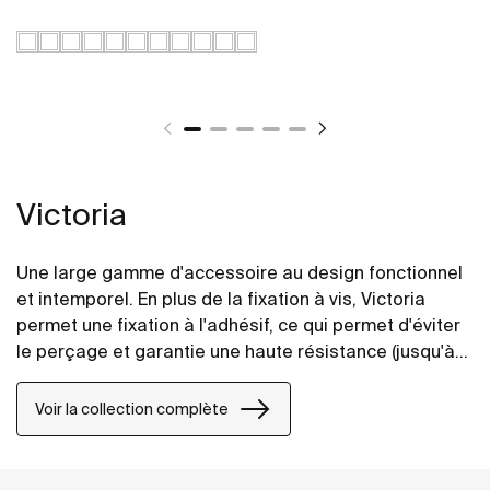
Victoria
Une large gamme d'accessoire au design fonctionnel
et intemporel. En plus de la fixation à vis, Victoria
permet une fixation à l'adhésif, ce qui permet d'éviter
le perçage et garantie une haute résistance (jusqu'à
5 kg). Une gamme qui convient parfaitement autant
pour les salles de bains privées, les espaces semi-
Voir la collection complète
publics que les espaces publics, et également pour
les personnes à mobilité réduite.