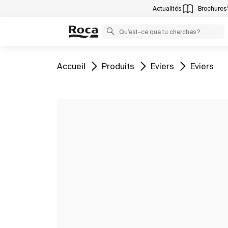
Actualités
Brochures
Aller à
Aller à
Aller à
Aller à
Accueil
Produits
Eviers
Eviers