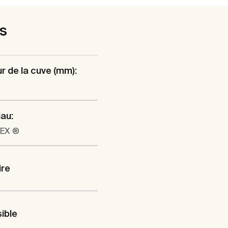
es
r de la cuve (mm):
au:
EX ®
ire
ible