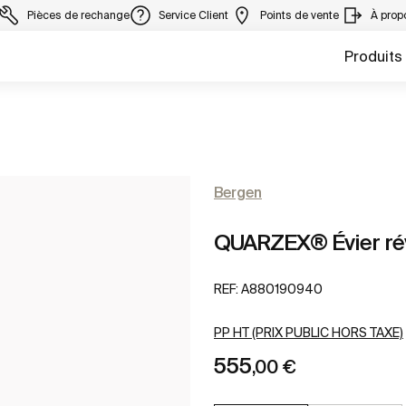
Pièces de rechange
Service Client
Points de vente
À prop
Produits
Bergen
QUARZEX® Évier rév
REF:
A880190940
PP HT (PRIX PUBLIC HORS TAXE)
555
,00 €