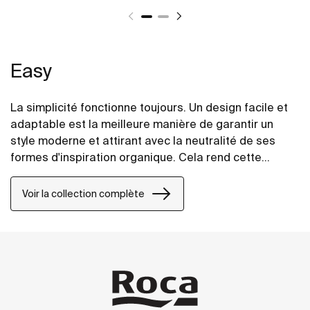
Easy
La simplicité fonctionne toujours. Un design facile et
adaptable est la meilleure manière de garantir un
style moderne et attirant avec la neutralité de ses
formes d'inspiration organique. Cela rend cette
collection modulable et ergonomique afin qu'elle
puisse s'intégrer parfaitement à n'importe quel
Voir la collection complète
espace.