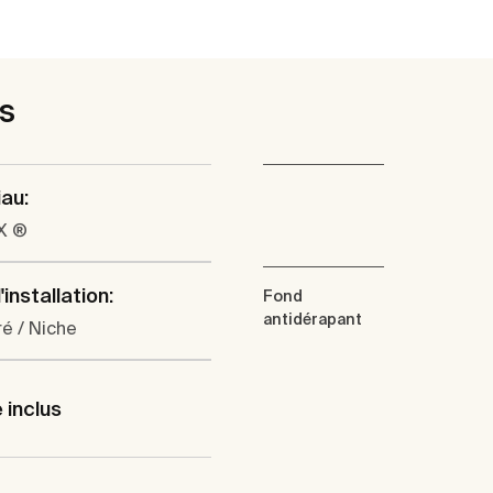
es
au:
X ®
installation:
Fond
antidérapant
é / Niche
 inclus