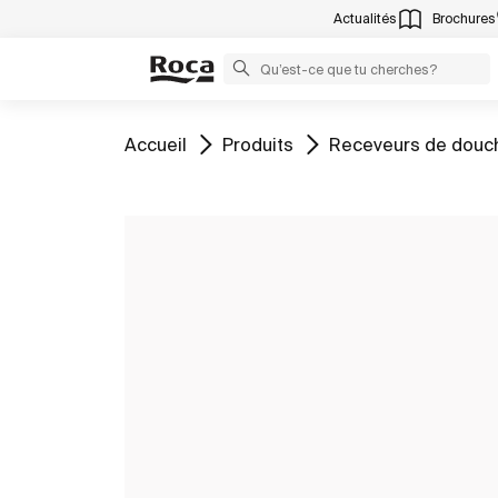
Actualités
Brochures
Aller à
Aller à
Aller à
Accueil
Produits
Receveurs de douc