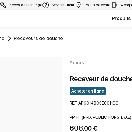
Pièces de rechange
Service Client
Points de vente
À prop
Produits
Aller à
he
Receveurs de douche
Aquos
Receveur de douche
Acheter en ligne
REF:
AP6014B03E801100
PP HT (PRIX PUBLIC HORS TAXE)
608
,00 €