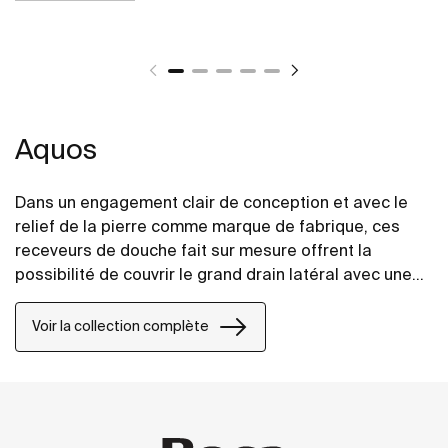
Aquos
Dans un engagement clair de conception et avec le
relief de la pierre comme marque de fabrique, ces
receveurs de douche fait sur mesure offrent la
possibilité de couvrir le grand drain latéral avec une
grille d'acier inoxydable ou avec un cache vidage
fabriqué en STONEX®, de la même finition que le
Voir la collection complète
receveur de douche.