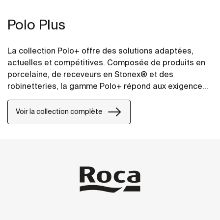
Polo Plus
La collection Polo+ offre des solutions adaptées,
actuelles et compétitives. Composée de produits en
porcelaine, de receveurs en Stonex® et des
robinetteries, la gamme Polo+ répond aux exigences
de qualité et de durabilité, sans renoncer à un design
moderne “simple” et “fonctionnel”.
Voir la collection complète