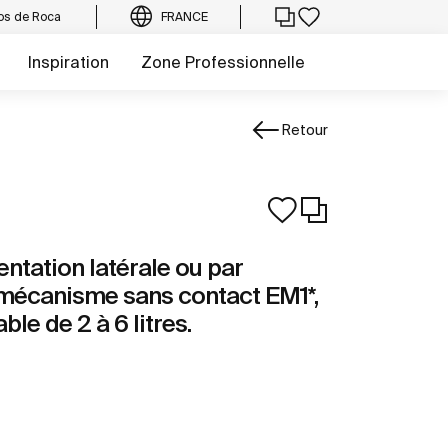
os de Roca
FRANCE
Inspiration
Zone Professionnelle
Retour
ntation latérale ou par
mécanisme sans contact EM1*,
le de 2 à 6 litres.