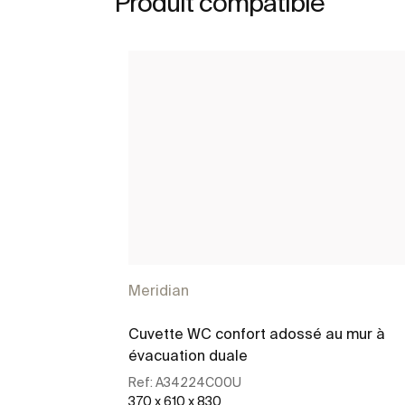
Produit compatible
Meridian
Cuvette WC confort adossé au mur à
évacuation duale
Ref:
A34224C00U
370 x 610 x 830