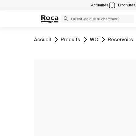
Actualités
Brochures
Aller à
Aller à
Aller à
Aller à
Accueil
Produits
WC
Réservoirs