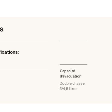
es
fixations:
Capacité
d'évacuation
Double chasse
3/4,5 litres