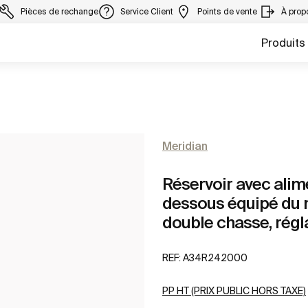
Pièces de rechange
Service Client
Points de vente
À prop
Produits
Meridian
Réservoir avec alime
dessous équipé du 
double chasse, réglab
REF:
A34R242000
PP HT (PRIX PUBLIC HORS TAXE)