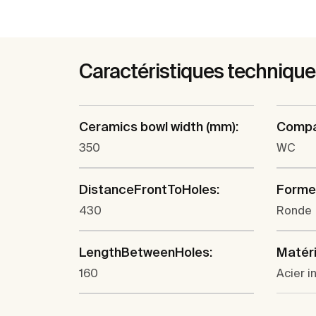
Caractéristiques techniqu
Ceramics bowl width (mm):
Compa
350
WC
DistanceFrontToHoles:
Forme
430
Ronde
LengthBetweenHoles:
Matéri
160
Acier i