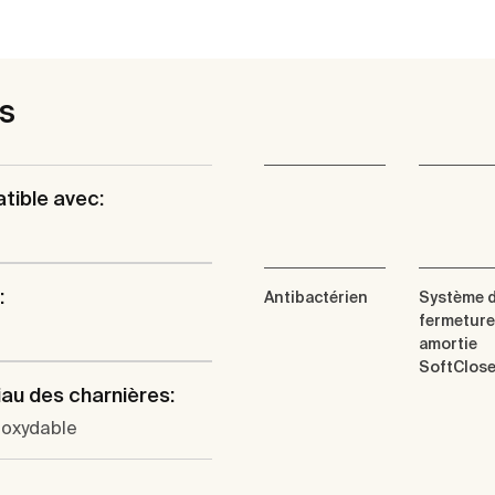
es
tible avec:
:
Antibactérien
Système 
fermeture
amortie
SoftClos
au des charnières:
noxydable