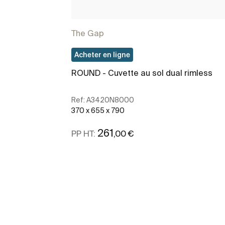
The Gap
Acheter en ligne
ROUND - Cuvette au sol dual rimless
Ref:
A3420N8000
370 x 655 x 790
261
,00 €
PP HT:
Voir plus