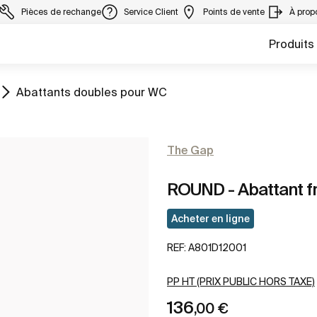
Pièces de rechange
Service Client
Points de vente
À prop
Produits
Aller à
Abattants doubles pour WC
The Gap
ROUND - Abattant fre
Acheter en ligne
REF:
A801D12001
PP HT (PRIX PUBLIC HORS TAXE)
136
,00 €