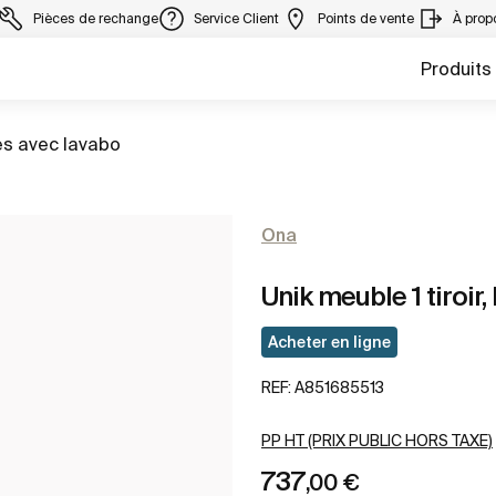
Pièces de rechange
Service Client
Points de vente
À prop
Produits
s avec lavabo
Ona
Unik meuble 1 tiroir,
Acheter en ligne
REF:
A851685513
PP HT (PRIX PUBLIC HORS TAXE)
737
,00 €