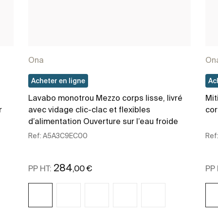
Ona
On
Acheter en ligne
Ac
Lavabo monotrou Mezzo corps lisse, livré
Mit
r
avec vidage clic-clac et flexibles
cor
d’alimentation Ouverture sur l’eau froide
Ref:
A5A3C9EC00
Ref
284
,00 €
PP HT:
PP 