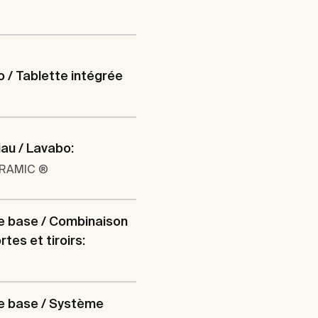
 / Tablette intégrée
au / Lavabo:
ERAMIC ®
e base / Combinaison
tes et tiroirs:
e base / Système