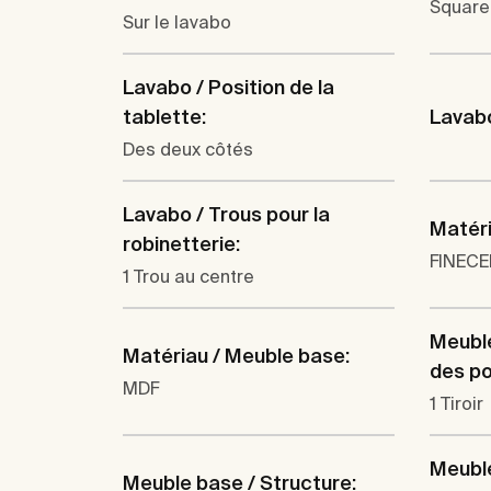
Square
Sur le lavabo
Lavabo / Position de la
tablette:
Lavabo
Des deux côtés
Lavabo / Trous pour la
Matéri
robinetterie:
FINEC
1 Trou au centre
Meubl
Matériau / Meuble base:
des por
MDF
1 Tiroir
Meubl
Meuble base / Structure: