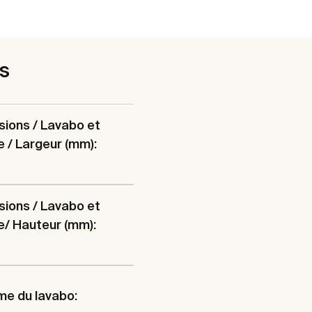
es
ions / Lavabo et
 / Largeur (mm):
ions / Lavabo et
/ Hauteur (mm):
me du lavabo: