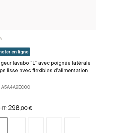
a
heter en ligne
igeur lavabo “L” avec poignée latérale
Colonne retou
ps lisse avec flexibles d’alimentation
en verre rég
:
A5A4A9EC00
Ref:
A85763551
400 x 300 x 175
760
,0
PP HT:
298
,00 €
HT: