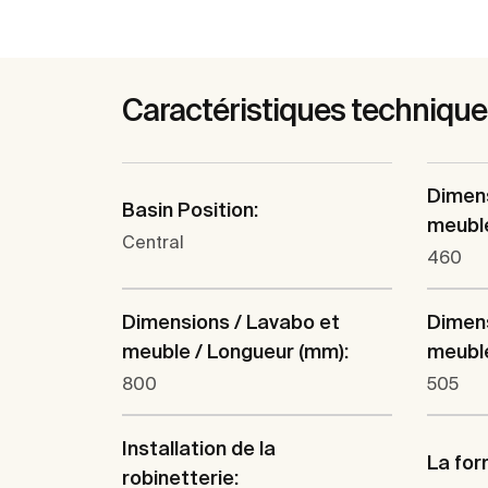
Caractéristiques techniqu
Dimens
Basin Position:
meuble
Central
460
Dimensions / Lavabo et
Dimens
meuble / Longueur (mm):
meuble
800
505
Installation de la
La for
robinetterie: