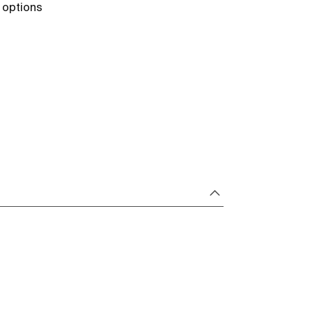
 options
+ 3 options
Voir plus