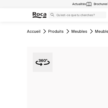
Actualités
Brochures
Aller à
Aller à
Aller à
Aller à
Accueil
Produits
Meubles
Meuble