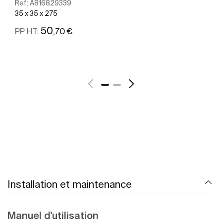
Ref:
A816829339
35 x 35 x 275
50
,70 €
PP HT:
Voir plus
Installation et maintenance
Manuel d'utilisation