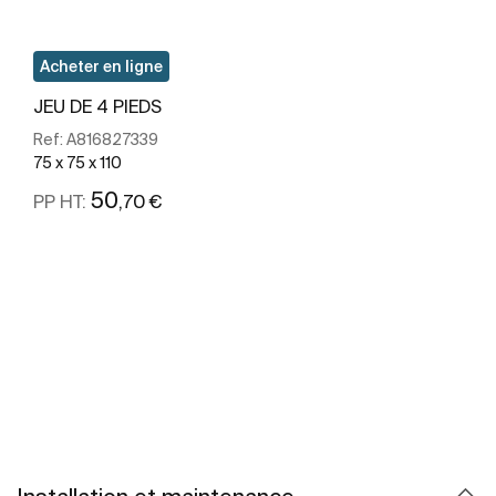
Acheter en ligne
JEU DE 4 PIEDS
Ref:
A816827339
75 x 75 x 110
50
,70 €
PP HT:
Voir plus