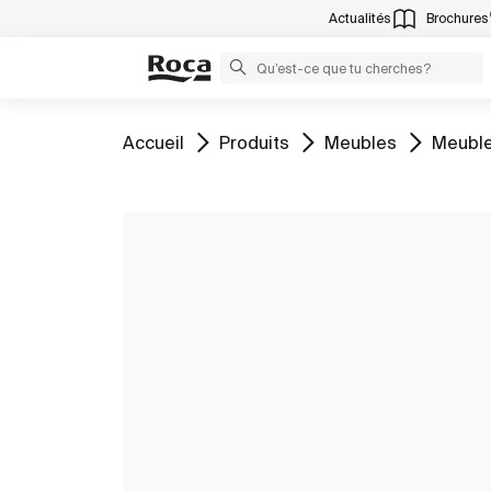
Actualités
Brochures
Aller à
Aller à
Aller à
Aller à
Accueil
Produits
Meubles
Meuble