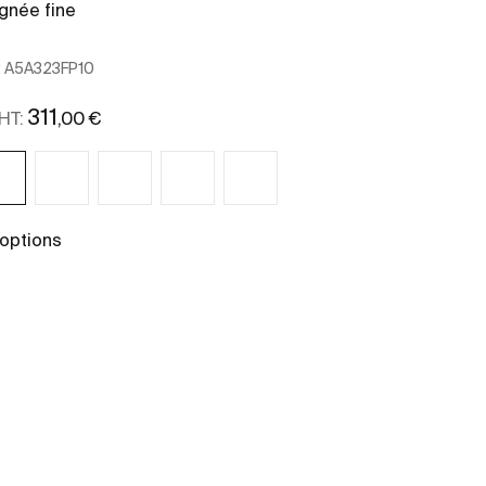
gnée fine
poignée cann
:
A5A323FP10
Ref:
A5A3B3FP1
311
311
,00 €
,00
HT:
PP HT:
 options
+ 1 options
Voir plus