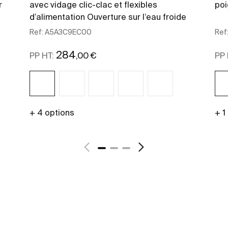
r
avec vidage clic-clac et flexibles
poi
d’alimentation Ouverture sur l’eau froide
Ref:
A5A3C9EC00
Ref
284
,00 €
PP HT:
PP 
+ 4 options
+ 1
Voir plus