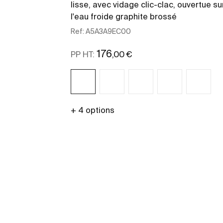
lisse, avec vidage clic-clac, ouvertue su
l'eau froide graphite brossé
Ref:
A5A3A9EC00
176
,00 €
PP HT:
+ 4 options
Voir plus