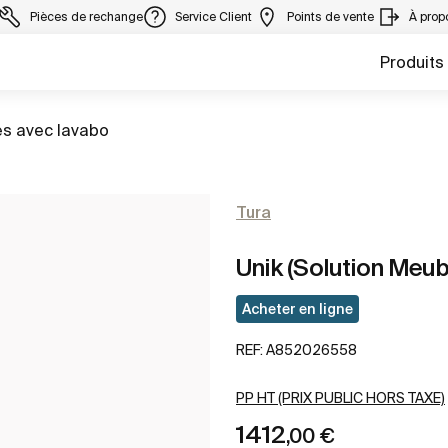
Pièces de rechange
Service Client
Points de vente
À prop
Produits
s avec lavabo
Tura
Unik (Solution Meubl
Acheter en ligne
REF:
A852026558
PP HT (PRIX PUBLIC HORS TAXE)
1412
,00 €