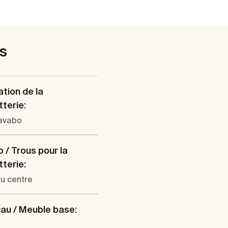
es
ation de la
tterie:
lavabo
 / Trous pour la
tterie:
au centre
au / Meuble base: