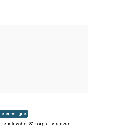
Nu
heter en ligne
Acheter en lig
igeur lavabo "S" corps lisse avec
Mitigeur lavab