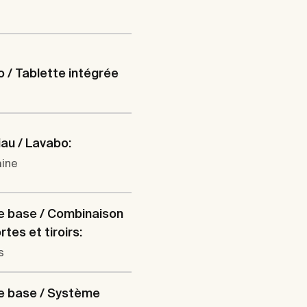
 / Tablette intégrée
au / Lavabo:
aine
e base / Combinaison
tes et tiroirs:
s
e base / Système