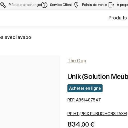
Pièces de rechange
Service Client
Points de vente
À prop
Produits
s avec lavabo
The Gap
Unik (Solution Meubl
Acheter en ligne
REF:
A851487547
PP HT (PRIX PUBLIC HORS TAXE)
834
,00 €