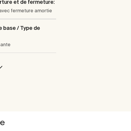
rture et de fermeture:
 avec fermeture amortie
 base / Type de
sante
le