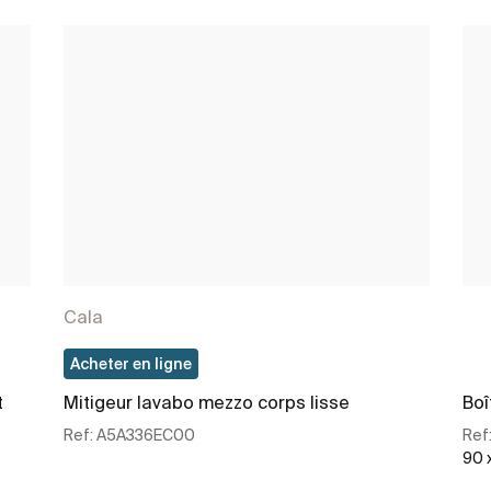
Cala
Acheter en ligne
t
Mitigeur lavabo mezzo corps lisse
Boî
Ref:
A5A336EC00
Ref
90 