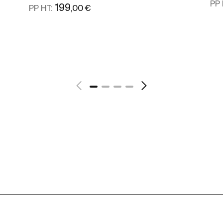
PP 
199
,00 €
PP HT:
Voir plus