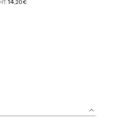
14
,20 €
HT:
49
,00 
PP HT:
Voir plus