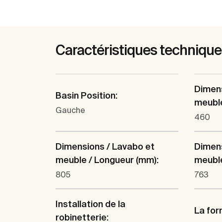
Caractéristiques techniqu
Dimens
Basin Position:
meuble
Gauche
460
Dimensions / Lavabo et
Dimens
meuble / Longueur (mm):
meuble
805
763
Installation de la
La for
robinetterie: