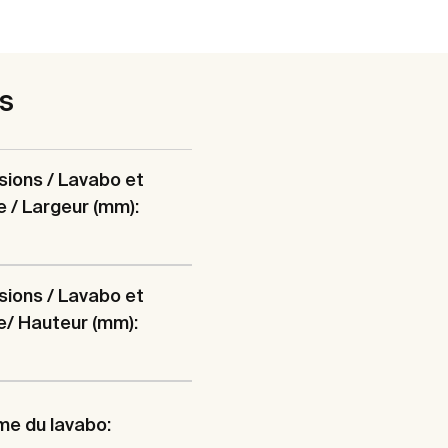
es
ions / Lavabo et
 / Largeur (mm):
ions / Lavabo et
/ Hauteur (mm):
me du lavabo: