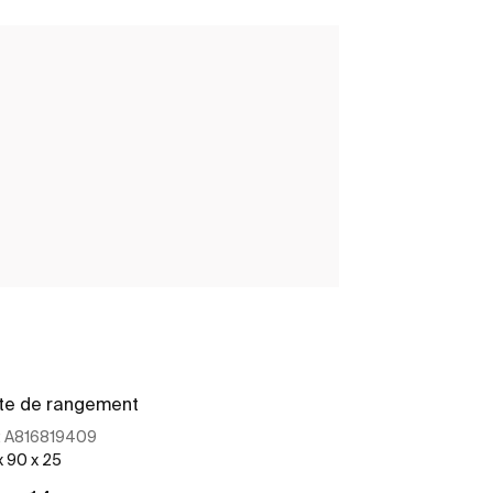
Acheter en lig
te de rangement
Boîte organis
:
A816819409
Ref:
A8168204
x 90 x 25
100 x 208 x 56