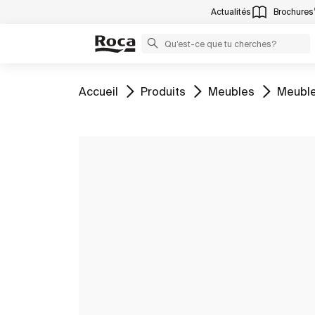
Actualités
Brochures
Aller à
Aller à
Aller à
Aller à
Accueil
Produits
Meubles
Meuble