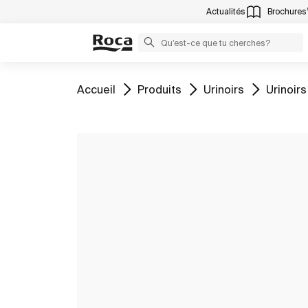
Actualités
Brochures
Aller à
Aller à
Aller à
Aller à
Accueil
Produits
Urinoirs
Urinoirs