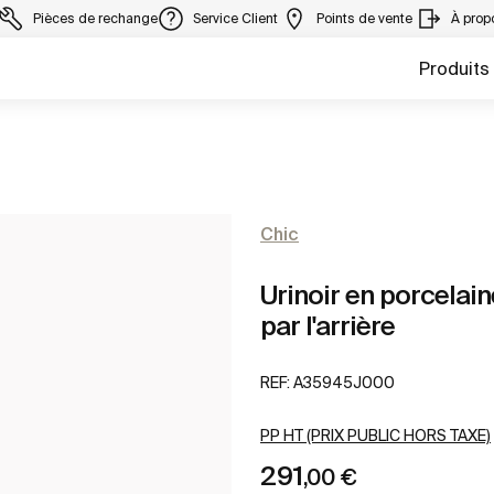
Pièces de rechange
Service Client
Points de vente
À prop
Produits
Chic
Urinoir en porcelai
par l'arrière
REF:
A35945J000
PP HT (PRIX PUBLIC HORS TAXE)
291
,00 €