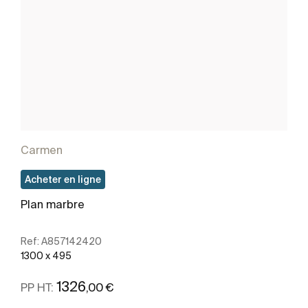
Carmen
Acheter en ligne
Plan marbre
Ref:
A857142420
1300 x 495
1326
,00 €
PP HT: