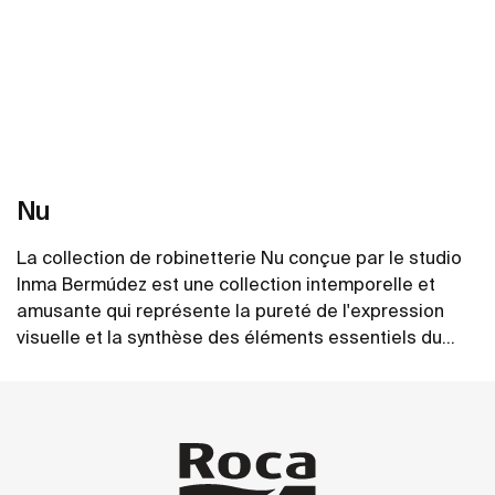
Nu
La collection de robinetterie Nu conçue par le studio
Inma Bermúdez est une collection intemporelle et
amusante qui représente la pureté de l'expression
visuelle et la synthèse des éléments essentiels du
design. Jouant avec la couleur et la forme de manière
Voir plus
nouvelle et inventive, Nu permet une personnalisation
complète de la salle de bains.