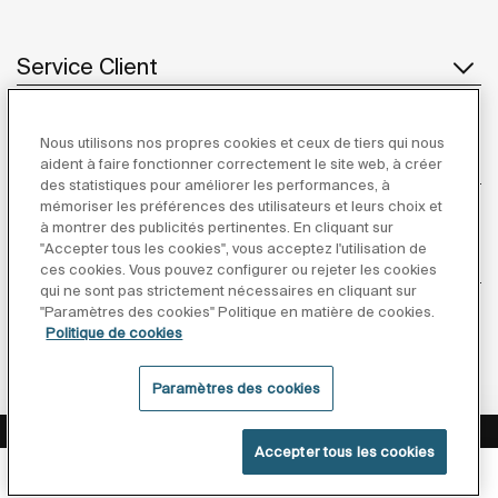
Service Client
Nous utilisons nos propres cookies et ceux de tiers qui nous
À propos de Roca
aident à faire fonctionner correctement le site web, à créer
des statistiques pour améliorer les performances, à
mémoriser les préférences des utilisateurs et leurs choix et
à montrer des publicités pertinentes. En cliquant sur
"Accepter tous les cookies", vous acceptez l'utilisation de
Inspiration
ces cookies. Vous pouvez configurer ou rejeter les cookies
qui ne sont pas strictement nécessaires en cliquant sur
"Paramètres des cookies" Politique en matière de cookies.
Suivez-nous
Politique de cookies
Paramètres des cookies
Politique De Confidentialité
Mentions Légales
Accepter tous les cookies
Politique De Cookies
Conditions générales de vente
Inscrivez-vous à la Newsletter !
©Copyright 2026 - Roca Sanitario S.A.U.