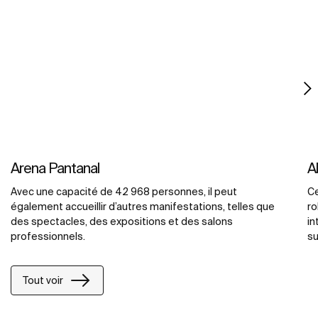
Arena Pantanal
A
Avec une capacité de 42 968 personnes, il peut
Ce
également accueillir d’autres manifestations, telles que
ro
des spectacles, des expositions et des salons
in
professionnels.
su
te
Ro
Tout voir
in
co
te