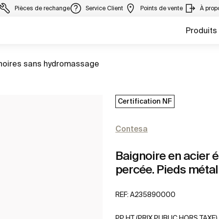
Pièces de rechange
Service Client
Points de vente
À prop
Produits
 à
noires sans hydromassage
Certification NF
Contesa
Baignoire en acier é
percée. Pieds métal 
REF:
A235890000
PP HT (PRIX PUBLIC HORS TAXE)