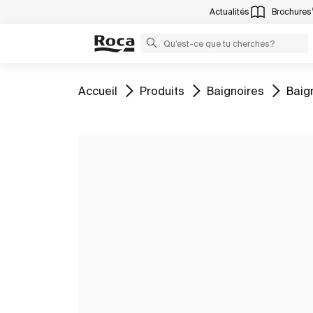
Actualités
Brochures
Aller à
Aller à
Aller à
Aller
Accueil
Produits
Baignoires
Baig