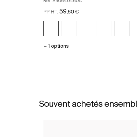
Ref:
A50640460A
59
,60 €
PP HT:
+ 1 options
Voir plus
Souvent achetés ensemb