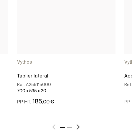
Vythos
Vyt
Tablier latéral
App
Ref:
A259115000
Ref
700 x 535 x 20
185
,00 €
PP HT:
PP 
Voir plus