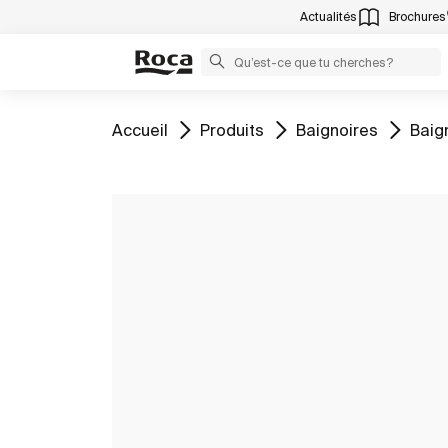
Actualités
Brochures
Aller à
Aller à
Aller à
Aller
Accueil
Produits
Baignoires
Baig