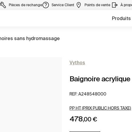
Pièces de rechange
Service Client
Points de vente
À prop
Produits
 à
noires sans hydromassage
Vythos
Baignoire acrylique
REF:
A248548000
PP HT (PRIX PUBLIC HORS TAXE)
478
,00 €