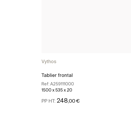
Vythos
Tablier frontal
Ref:
A259111000
1500 x 535 x 20
248
,00 €
PP HT:
Voir plus