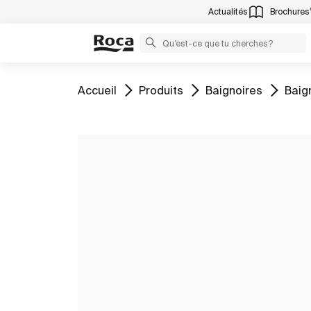
Actualités
Brochures
Aller à
Aller à
Aller à
Aller
Accueil
Produits
Baignoires
Baig