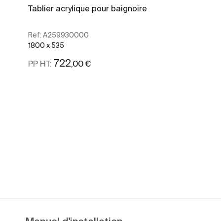
Tablier acrylique pour baignoire
Ref:
A259930000
1800 x 535
722
,00 €
PP HT:
Voir plus