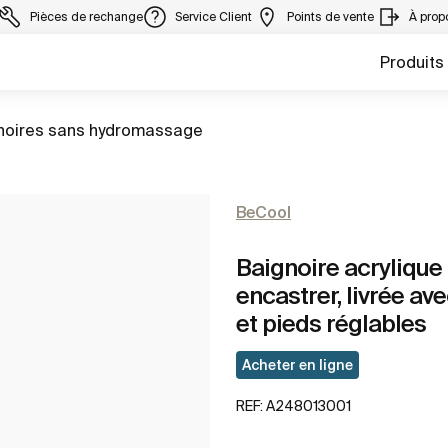
Pièces de rechange
Service Client
Points de vente
À prop
Produits
 à
noires sans hydromassage
BeCool
Baignoire acrylique
encastrer, livrée a
et pieds réglables
Acheter en ligne
REF:
A248013001