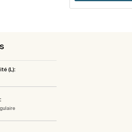
es
té (L):
:
gulaire