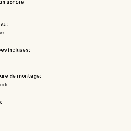
ion sonore
au:
ue
es incluses:
ure de montage:
ieds
: