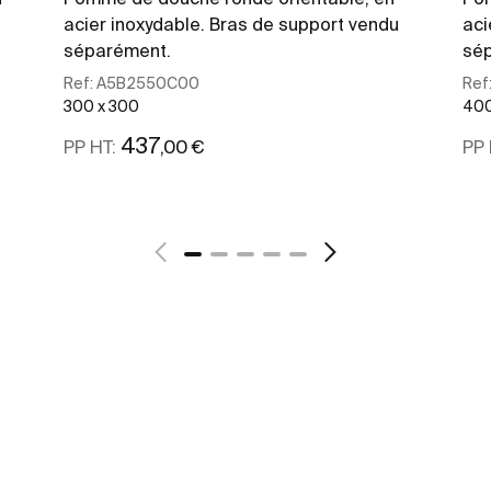
acier inoxydable. Bras de support vendu
aci
séparément.
sé
Ref:
A5B2550C00
Ref
300 x 300
400
437
,00 €
PP HT:
PP 
Voir plus