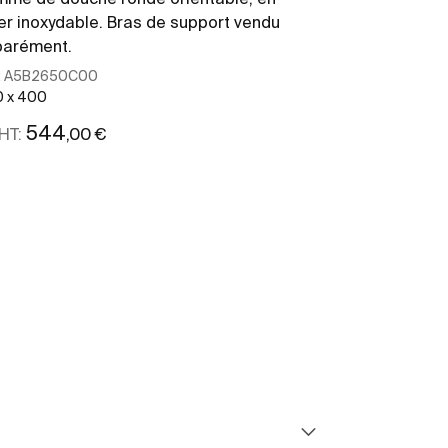
er inoxydable. Bras de support vendu
acier inoxydab
parément.
séparément.
:
A5B2650C00
Ref:
A5B2750C
 x 400
300 x 300
544
448
,00 €
,0
HT:
PP HT:
Voir plus