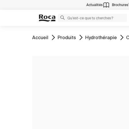
Actualités
Brochures
Aller à
Aller à
Aller à
A
Accueil
Produits
Hydrothérapie
C