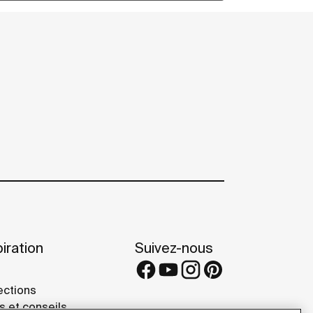
iration
Suivez-nous
ections
s et conseils