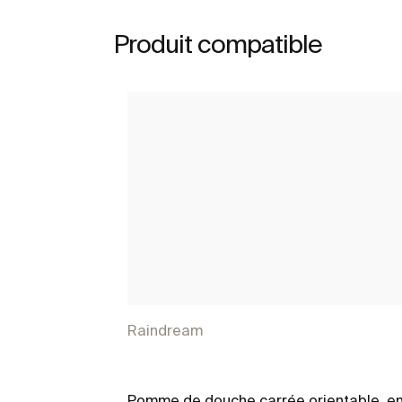
Produit compatible
Raindream
Pomme de douche carrée orientable, e