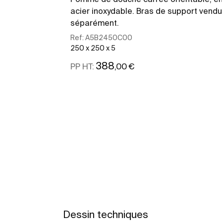
acier inoxydable. Bras de support vendu
séparément.
Ref:
A5B2450C00
250 x 250 x 5
388
,00 €
PP HT:
Voir plus
Dessin techniques