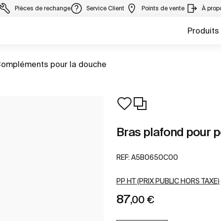
Pièces de rechange
Service Client
Points de vente
À prop
Produits
ller à
ompléments pour la douche
Bras plafond pour 
REF:
A5B0650C00
PP HT (PRIX PUBLIC HORS TAXE)
87
,00 €