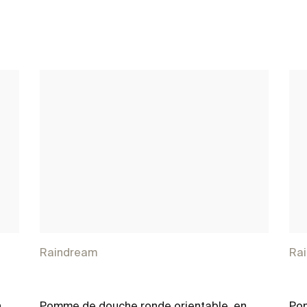
Raindream
Ra
n
Pomme de douche ronde orientable, en
Pom