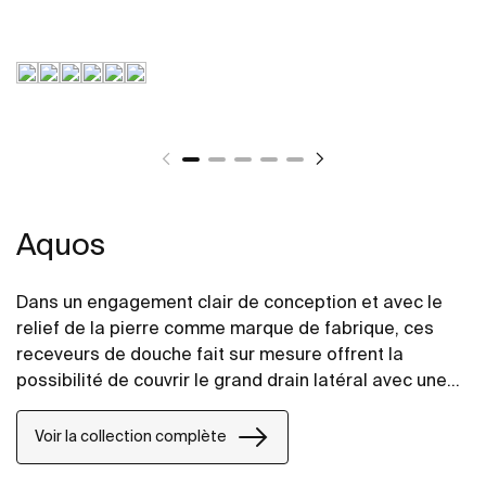
Aquos
Dans un engagement clair de conception et avec le
relief de la pierre comme marque de fabrique, ces
receveurs de douche fait sur mesure offrent la
possibilité de couvrir le grand drain latéral avec une
grille d'acier inoxydable ou avec un cache vidage
fabriqué en STONEX®, de la même finition que le
Voir la collection complète
receveur de douche.