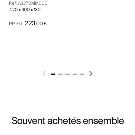
Ref:
A3270MM000
420 x 390 x 130
223
,00 €
PP HT:
Voir plus
Souvent achetés ensemble