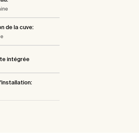
aine
on de la cuve:
le
te intégrée
installation:
e