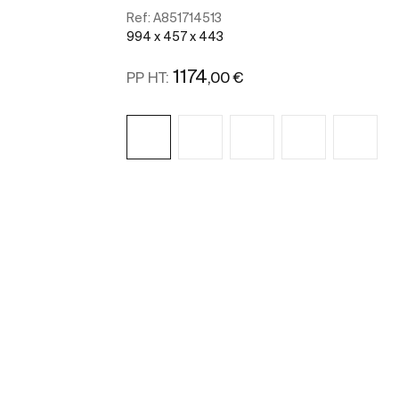
Ref:
A851714513
994 x 457 x 443
1174
,00 €
PP HT:
Voir plus