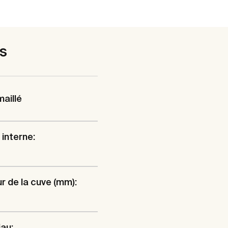
es
aillé
interne:
r de la cuve (mm):
au: