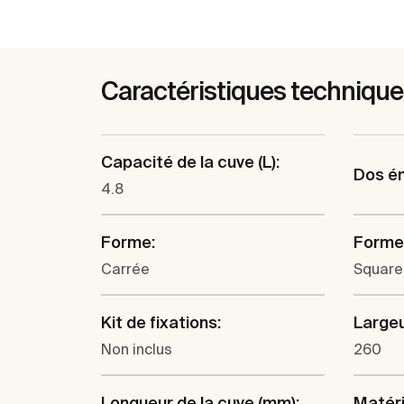
Caractéristiques techniqu
Capacité de la cuve (L):
Dos ém
4.8
Forme:
Forme 
Carrée
Square
Kit de fixations:
Largeu
Non inclus
260
Longueur de la cuve (mm):
Matéri