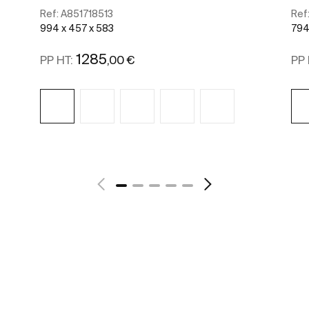
Ref:
A851718513
Ref
994 x 457 x 583
794
1285
,00 €
PP HT:
PP 
Voir plus