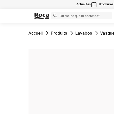
Actualités
Brochures
Aller à
Aller à
Aller à
Aller à
Accueil
Produits
Lavabos
Vasque