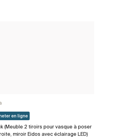
a
Ona
heter en ligne
Acheter en lig
k (Meuble 2 tiroirs pour vasque à poser
Pack (Meuble2 
roite, miroir Eidos avec éclairage LED)
miroir Eidos a