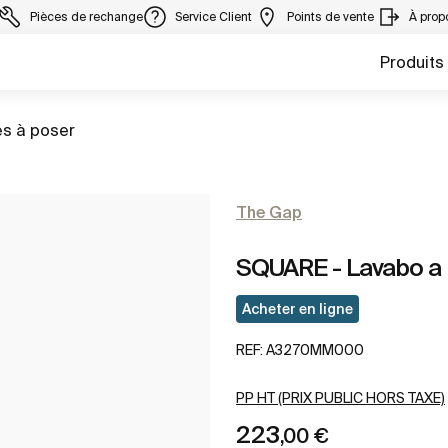
Pièces de rechange
Service Client
Points de vente
À prop
Produits
s à poser
The Gap
SQUARE - Lavabo a 
Acheter en ligne
REF:
A3270MM000
PP HT (PRIX PUBLIC HORS TAXE)
223
,00 €