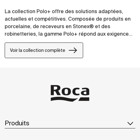
La collection Polo+ offre des solutions adaptées,
actuelles et compétitives. Composée de produits en
porcelaine, de receveurs en Stonex® et des
robinetteries, la gamme Polo+ répond aux exigences
de qualité et de durabilité, sans renoncer à un design
moderne “simple” et “fonctionnel”.
Voir la collection complète
Produits