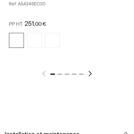
Ref:
A5A346EC00
251
,00 €
PP HT:
Voir plus