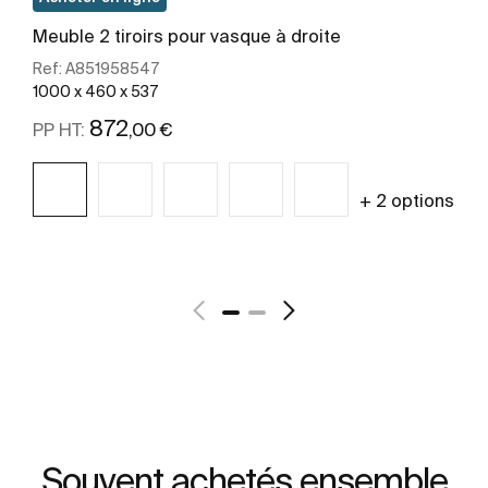
Meuble 2 tiroirs pour vasque à droite
Ref:
A851958547
1000 x 460 x 537
872
,00 €
PP HT:
+ 2 options
Voir plus
Souvent achetés ensemble