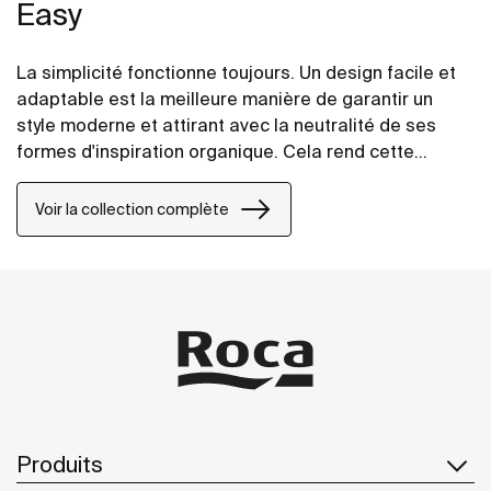
Easy
La simplicité fonctionne toujours. Un design facile et
adaptable est la meilleure manière de garantir un
style moderne et attirant avec la neutralité de ses
formes d'inspiration organique. Cela rend cette
collection modulable et ergonomique afin qu'elle
puisse s'intégrer parfaitement à n'importe quel
Voir la collection complète
espace.
Produits