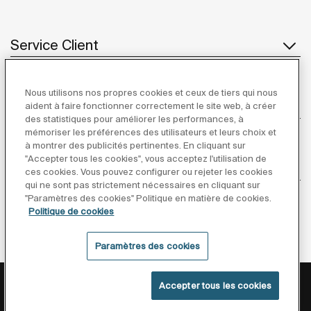
Service Client
Nous utilisons nos propres cookies et ceux de tiers qui nous
À propos de Roca
aident à faire fonctionner correctement le site web, à créer
des statistiques pour améliorer les performances, à
mémoriser les préférences des utilisateurs et leurs choix et
à montrer des publicités pertinentes. En cliquant sur
"Accepter tous les cookies", vous acceptez l'utilisation de
Inspiration
ces cookies. Vous pouvez configurer ou rejeter les cookies
qui ne sont pas strictement nécessaires en cliquant sur
"Paramètres des cookies" Politique en matière de cookies.
Suivez-nous
Politique de cookies
Paramètres des cookies
Politique De Confidentialité
Mentions Légales
Accepter tous les cookies
Politique De Cookies
Conditions générales de vente
©Copyright 2026 - Roca Sanitario S.A.U.