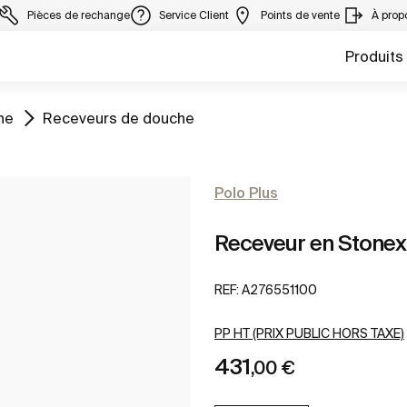
Pièces de rechange
Service Client
Points de vente
À prop
Produits
Aller à
he
Receveurs de douche
Polo Plus
Receveur en Stonex
REF:
A276551100
PP HT (PRIX PUBLIC HORS TAXE)
431
,00 €