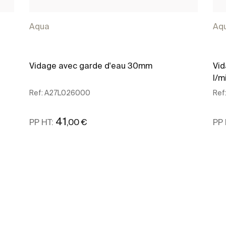
Aqua
Aq
Vidage avec garde d'eau 30mm
Vid
l/m
Ref:
A27L026000
Ref
41
,00 €
PP HT:
PP 
Voir plus