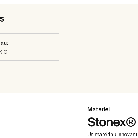
es
au:
X ®
Materiel
Stonex®
Un matériau innovant 