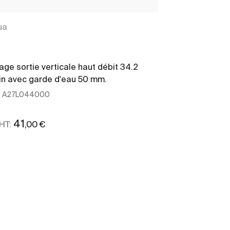
ua
age sortie verticale haut débit 34.2
in avec garde d'eau 50 mm.
:
A27L044000
41
,00 €
HT:
Voir plus