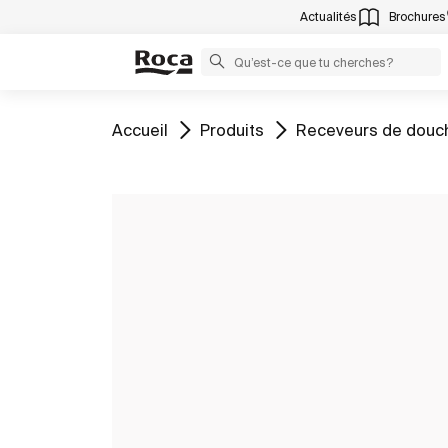
Actualités
Brochures
Aller à
Aller à
Aller à
Accueil
Produits
Receveurs de douc