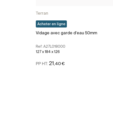
Terran
Acheter en ligne
Vidage avec garde d'eau 50mm
Ref:
A27L018000
127 x 184 x 126
21
,40 €
PP HT:
Voir plus