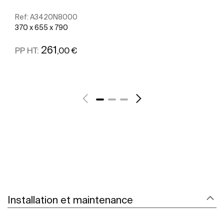
Ref:
A3420N8000
370 x 655 x 790
261
,00 €
PP HT:
Voir plus
Installation et maintenance