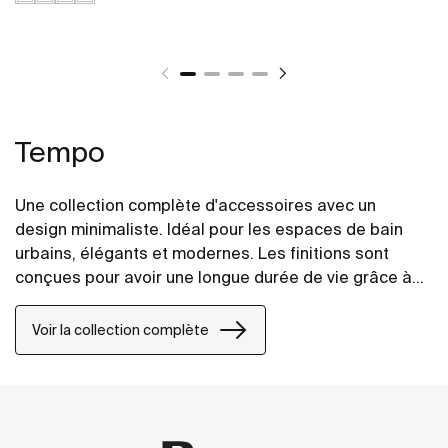
Tempo
Une collection complète d'accessoires avec un
design minimaliste. Idéal pour les espaces de bain
urbains, élégants et modernes. Les finitions sont
conçues pour avoir une longue durée de vie grâce à
leur résistance et leurs excellentes propriétés anti-
corrosion. Les accessoires fixés au mur peuvent être
Voir la collection complète
facilement fixés avec des vis. Un kit d'installation est
inclus avec les produits.