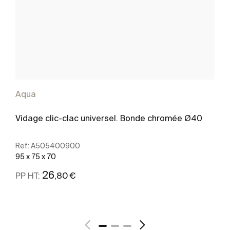
Aqua
Vidage clic-clac universel. Bonde chromée Ø40
Ref:
A505400900
95 x 75 x 70
26
,80 €
PP HT:
Voir plus